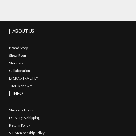
▎ABOUT US
Brand Story
Show Room
Stockists
Collaboration
LYCRA XTRA LIFE™
TIMU Renew™
▎INFO
Shopping Notes
Delivery & Shipping
Return Policy
VIP Membership Policy