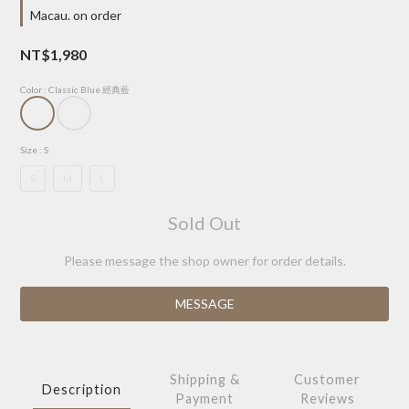
Macau. on order
NT$1,980
Color
: Classic Blue 經典藍
Size
: S
S
M
L
Sold Out
Please message the shop owner for order details.
MESSAGE
Shipping &
Customer
Description
Payment
Reviews