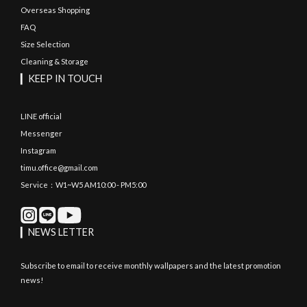
Overseas Shopping
FAQ
Size Selection
Cleaning & Storage
▎KEEP IN TOUCH
LINE official
Messenger
Instagram
timu.office@gmail.com
Service：W1~W5 AM10:00 - PM5:00
▎NEWS LETTER
Subscribe to email to receive monthly wallpapers and the latest promotion
news!