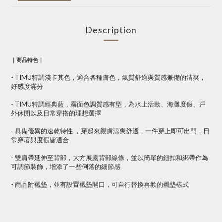
Description
｜商品特色｜
- TIMU特調淺卡其色，適合各種膚色，氣質舒適與質感兼備的清爽，
好感度滿分
- TIMU特調經典藍，霧面色調質感有型，為水上活動、海灘度假、戶
外休閒以及日常穿搭的理想選擇
- 具備優異的速乾特性 ，穿起來親膚涼爽舒適，一件穿上即可出門，日
常穿著與度假皆適合
- 雙肩帶延伸至背部，大方展露背部線條，並以簡單的鈕扣和綁帶作為
可調節裝飾，增添了一些俐落的細節感
- 商品附襯墊，並有設置襯墊開口，可自行替換喜歡的襯墊樣式