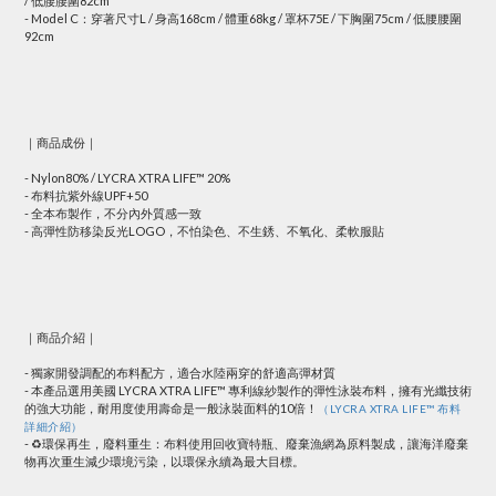
/ 低腰腰圍82cm
- Model C：穿著尺寸L / 身高168cm / 體重68kg / 罩杯75E / 下胸圍75cm / 低腰腰圍
92cm
｜商品成份｜
- Nylon80% / LYCRA XTRA LIFE™ 20%
- 布料抗紫外線UPF+50
- 全本布製作，不分內外質感一致
- 高彈性防移染反光LOGO，不怕染色、不生銹、不氧化、柔軟服貼
｜商品介紹｜
- 獨家開發調配的布料配方，適合水陸兩穿的舒適高彈材質
- 本產品選用美國 LYCRA XTRA LIFE™ 專利線紗製作的彈性泳裝布料，擁有光纖技術
的強大功能，耐用度使用壽命是一般泳裝面料的10倍！
（LYCRA XTRA LIFE™ 布料
詳細介紹）
- ♻️環保再生，廢料重生：布料使用回收寶特瓶、廢棄漁網為原料製成，讓海洋廢棄
物再次重生減少環境污染，以環保永續為最大目標。