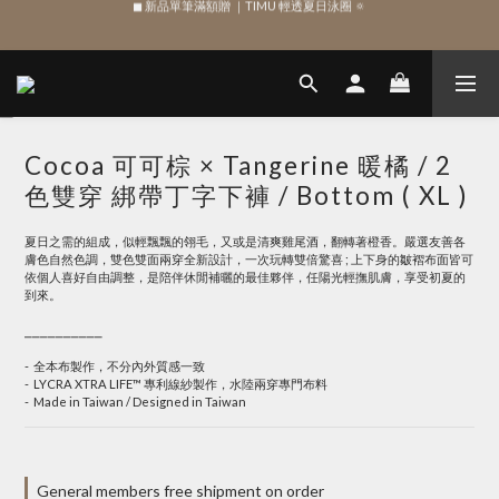
SIGN UP , Get NTD$100 ✨
SIGN UP , Get NTD$100 ✨
Cocoa 可可棕 × Tangerine 暖橘 / 2
色雙穿 綁帶丁字下褲 / Bottom ( XL )
夏日之需的組成，似輕飄飄的翎毛，又或是清爽雞尾酒，翻轉著橙香。嚴選友善各
膚色自然色調，雙色雙面兩穿全新設計，一次玩轉雙倍驚喜 ; 上下身的皺褶布面皆可
依個人喜好自由調整，是陪伴休閒補曬的最佳夥伴，任陽光輕撫肌膚，享受初夏的
到來。
⎯⎯⎯⎯⎯⎯⎯⎯⎯⎯
-  全本布製作，不分內外質感一致
-  LYCRA XTRA LIFE™ 專利線紗製作，水陸兩穿專門布料
-  Made in Taiwan / Designed in Taiwan
General members free shipment on order