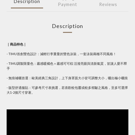
Description
Payment
Reviews
Description
｜商品特色｜
- TIMU首創雙色設計：減輕行李重量的雙色泳裝，一套泳裝兩種不同風格！
- TIMU調製限量色：霧感暖橘色＋霧感可可棕 活潑亮眼與清新氣質，皆讓人愛不釋
手
- 無痕補曬首選：歐美經典三角設計，上下身罩面大小皆可調整大小，曬出極小曬痕
- 版型舒適服貼：可參考尺寸表挑選，若喜歡較包覆或較多褶皺之風格，至多可選擇
大1-2個尺寸穿著。