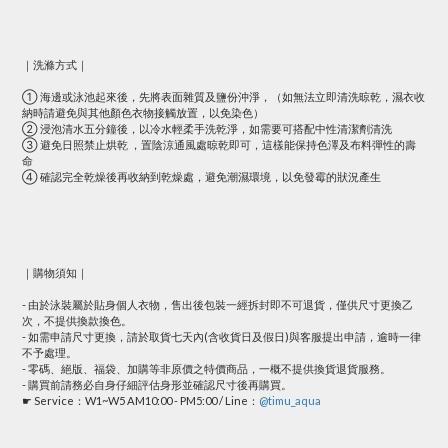
｜洗滌方式｜
① 海邊或泳池起來後，先將表面雜質及鹽份沖淨，（如無法立即清洗晾乾，濕衣收
納時請避免與其他顏色衣物接觸放置，以免染色）
② 浸泡清水五分鐘後，以冷水輕柔手洗乾淨，如需要可搭配中性清潔劑清洗
③ 避免日照禁止烘乾 ，置陰涼通風處晾乾即可，這樣能保持色澤及布料彈性的壽
命
④ 確認完全乾燥後再收納到乾燥處，避免潮濕環境，以免發霉的狀況產生
｜購物須知｜
- 由於泳裝屬於貼身個人衣物，售出後包裝一經拆封即不可退貨，僅供尺寸更換乙
次，不提供換款換色。
- 如需申請尺寸更換，請於取貨七天內(含收貨日及假日)與客服提出申請，逾時一律
不予處理。
- 零碼、絕版、福袋、加購等非原價之特價商品，一概不提供換貨退貨服務。
- 購買前請務必自身仔細評估身形並確認尺寸後再購買。
☛ Service：W1~W5 AM10:00 - PM5:00 / Line：
@timu_aqua