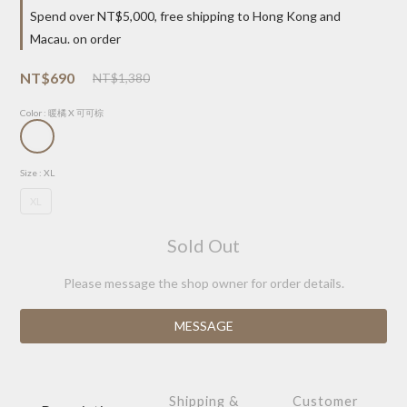
Spend over NT$5,000, free shipping to Hong Kong and
Macau. on order
NT$690
NT$1,380
Color
: 暖橘 X 可可棕
Size
: XL
XL
Sold Out
Please message the shop owner for order details.
MESSAGE
Shipping &
Customer