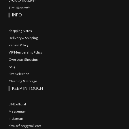
LYCRA XTRA LIFE™
TIMU Renew™
▎INFO
Shopping Notes
Delivery & Shipping
Return Policy
VIP Membership Policy
Overseas Shopping
FAQ
Size Selection
Cleaning & Storage
▎KEEP IN TOUCH
LINE official
Messenger
Instagram
timu.office@gmail.com