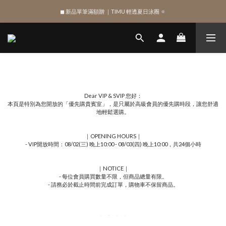
◼︎ 新品單筆滿額贈 ｜TIMU 輕透夏日泳圈 🔅
SIGN UP , Get NTD$100 ✨
SIGN UP , Get NTD$100 ✨
Dear VIP & SVIP 您好：
本頁是特別為您開放的「優先購貴賓室」，是只屬於高級會員的優先購時段，讓您舒適
地輕鬆選購。
｜OPENING HOURS｜
- VIP開放時間：08/02(三) 晚上10:00 - 08/03(四) 晚上10:00，共24個小時
｜NOTICE｜
- 每位會員購買數量不限，但商品總量有限。
- 請務必於截止時間前完成訂單，購物車不保留商品。