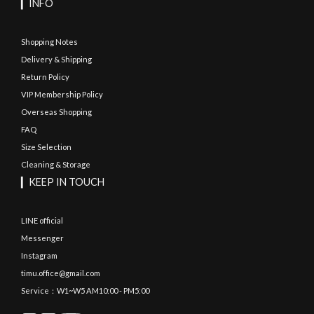
▎INFO
Shopping Notes
Delivery & Shipping
Return Policy
VIP Membership Policy
Overseas Shopping
FAQ
Size Selection
Cleaning & Storage
▎KEEP IN TOUCH
LINE official
Messenger
Instagram
timu.office@gmail.com
Service：W1~W5 AM10:00 - PM5:00