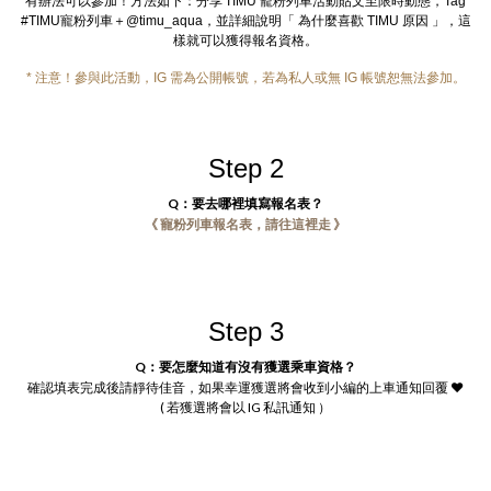
有辦法可以參加！方法如下：分享
寵粉列車活動貼文至限時動態，
TIMU
Tag
#TIMU寵粉列車＋@timu_aqua，並詳細說明「 為什麼喜歡 TIMU 原因 」，這
樣就可以獲得報名資格。
* 注意！參與此活動，IG 需為公開帳號，若為私人或無 IG 帳號恕無法參加。
Step 2
Q：要去哪裡填寫報名表？
《 寵粉列車報名表，請往這裡走 》
Step 3
Q：要怎麼知道有沒有獲選乘車資格？
確認填表
完成
後請靜待佳音，如果幸運獲選將會收到小編的上車通知回覆 ❤️
( 若獲選將會以 IG 私訊通知 ）