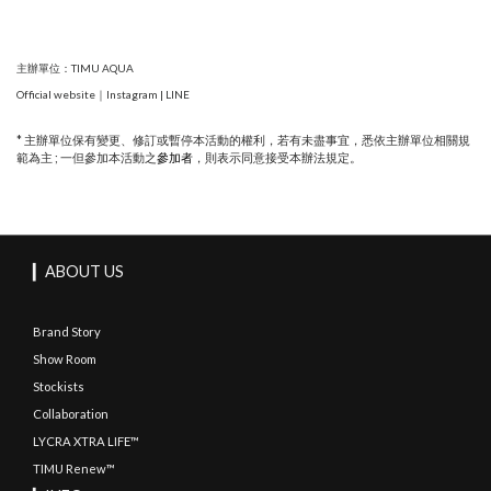
主辦單位：TIMU AQUA
Official website
｜
Instagram
|
LINE
* 主辦單位保有變更、修訂或暫停本活動的權利，若有未盡事宜，悉依主辦單位相關規
範為主 ; 一但參加本活動之
參加者
，則表示同意接受本辦法規定。
▎ABOUT US
Brand Story
Show Room
Stockists
Collaboration
LYCRA XTRA LIFE™
TIMU Renew™