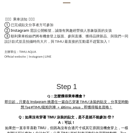
👩🏼‍✈️
👩🏼‍✈️
乘車須知
①
已完成貼文分享者方可參加
Instagram
帳號
②
需設公開
，誠徵有興趣經營個人形象版面的女孩
③
登上版面、參與直播、
順利乘車粉絲們將有機會
獲得品牌新品、與我們一同
設計款式並且拍攝時尚大片，與 TIMU 最直接的互動還不趕緊加入！
主辦單位：TIMU AQUA
Official website
｜
Instagram
|
LINE
Step 1
Q：怎麼獲得乘車機會？
即日起，只要在
任一篇自己穿著 TIMU 泳裝的貼文，分享至時動
Instagram 挑選
態 Tag #TIMU寵粉列車 ＋ @timu_aqua，即獲得報名資格！
Q：如果沒有穿著 TIMU 泳裝的貼文，是不是就不能參加 🥺
？
A：可以！
非常喜歡
，但因為沒有合適尺寸或其它原因沒機會穿上，一樣
如果您一直
TIMU