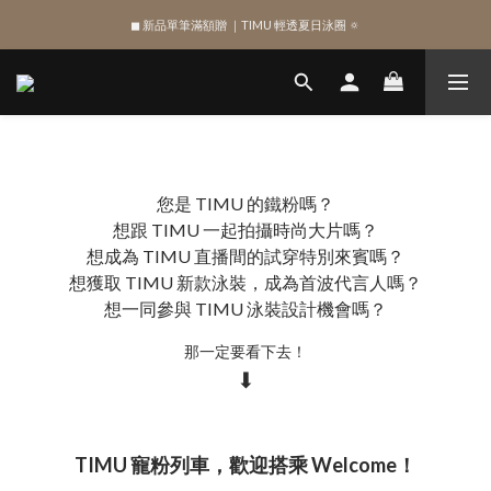
◼︎ 新品單筆滿額贈 ｜TIMU 輕透夏日泳圈 🔅
SIGN UP , Get NTD$100 ✨
SIGN UP , Get NTD$100 ✨
您是 TIMU 的鐵粉嗎？
想跟 TIMU 一起拍攝時尚大片嗎？
想成為 TIMU 直播間的試穿特別來賓嗎？
想獲取 TIMU 新款泳裝，成為首波代言人嗎？
想一同參與 TIMU 泳裝設計機會嗎？
那一定要看下去！
⬇
TIMU 寵粉列車，歡迎搭乘 Welcome！