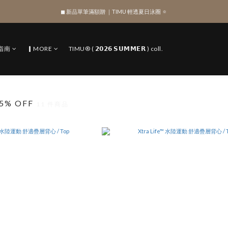
◼︎ 新品單筆滿額贈 ｜TIMU 輕透夏日泳圈 🔅
綁定 LINE 註冊新會員，獲得 $100 購物金
綁定 LINE 註冊新會員，獲得 $100 購物金
指南
▎MORE
TIMU® ( 𝟮𝟬𝟮𝟲 𝗦𝗨𝗠𝗠𝗘𝗥 ) coll.
5% OFF
11 件商品