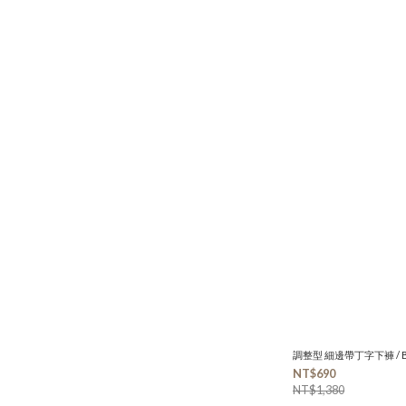
調整型 細邊帶丁字下褲 / B
NT$690
NT$1,380