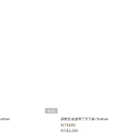
售完
ottom
調整型 細邊帶丁字下褲 / Bottom
NT$690
NT$1,380