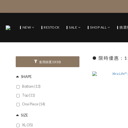
▎NEW
▎RESTOCK
▎SALE
▎SHOP ALL
▎挑選
● 限時優惠：1
套用篩選
(0/20)
SHAPE
Bottom (13)
Top (11)
One Piece (14)
SIZE
XL (35)