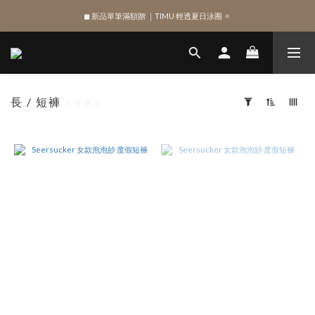
◼︎ 新品單筆滿額贈 ｜TIMU 輕透夏日泳圈 🔅
綁定 LINE 註冊新會員，獲得 $100 購物金
綁定 LINE 註冊新會員，獲得 $100 購物金
長 / 短褲
3 件商品
套
用
篩
選
(0/20)
SHAPE
Bottom
(8)
SIZE
XL
(5)