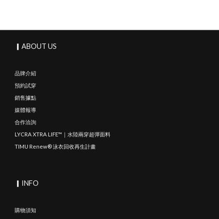
▎ABOUT US
品牌介紹
預約試穿
銷售據點
媒體報導
合作洽詢
LYCRA XTRA LIFE™｜水陸兩穿超彈面料
TIMU Renew® 泳衣回收再生計畫
▎INFO
購物須知