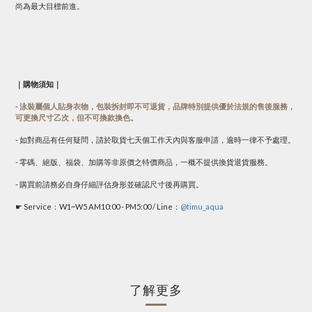
尚為最大目標前進。
｜購物須知｜
-
泳裝屬個人貼身衣物，包裝拆封即不可退貨，品牌特別提供優於法規的售後服務，
可更換尺寸乙次，但不可換款換色。
- 如對商品有任何疑問，請於取貨七天個工作天內與客服申請，逾時一律不予處理。
- 零碼、絕版、福袋、加購等非原價之特價商品，一概不提供換貨退貨服務。
- 購買前請務必自身仔細評估身形並確認尺寸後再購買。
☛ Service：W1~W5 AM10:00 - PM5:00 / Line：
@timu_aqua
了解更多