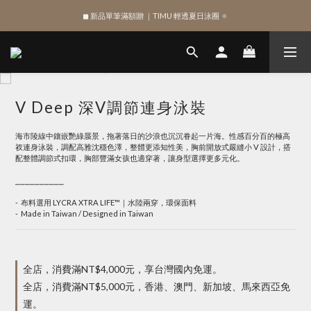
◼︎ 新品單筆滿額贈 ｜TIMU 輕透夏日泳圈 🔅
綁定 LINE 註冊新會員，獲得 $100 購物金
綁定 LINE 註冊新會員，獲得 $100 購物金
V Deep 深V調節連身泳裝
海市陵線中鑲嵌艷綠蜃景，拖著落日的沙浪也沉沉眷起一片海。性感百分百的極高
衩連身泳裝，調配高雅沈穩色澤，整體更添知性美，胸前開放式嚴縫小 V 設計，搭
配整體調節式扣環，胸部豐滿女孩也適穿著，讓身型選擇更多元化。
⎯⎯⎯⎯⎯⎯⎯⎯⎯⎯
-  布料選用 LYCRA XTRA LIFE™｜水陸兩穿，環保面料
-  Made in Taiwan / Designed in Taiwan
全店，消費滿NT$4,000元，享台灣國內免運。
全店，消費滿NT$5,000元，香港、澳門、新加坡、馬來西亞免
運。