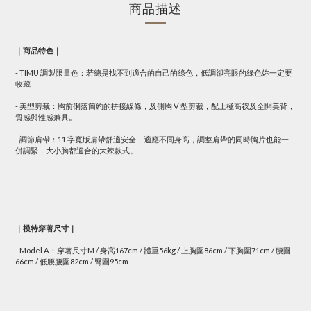
商品描述
｜商品特色｜
- TIMU 調製限量色：若總是找不到適合的自己的綠色，低調卻亮眼的綠色妳一定要
收藏
- 美型剪裁：胸前俐落簡約的拼接線條，及側胸 V 型剪裁，配上極高衩及全開美背，
質感與性感兼具。
- 調節肩帶：11 字寬版肩帶舒適安全，適應不同身高，調整肩帶的同時胸片也能一
併調緊，大小胸都適合的大辣款式。
｜模特穿著尺寸｜
- Model A：
穿著尺寸M / 身高167cm / 體重56kg / 上胸圍86cm / 下胸圍71cm / 腰圍
66cm / 低腰腰圍82cm / 臀圍95cm