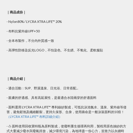
｜商品成份｜
- Nylon80% / LYCRA XTRA LIFE™ 20%
- 布料抗紫外線UPF+50
- 全本布製作，不分內外質感一致
- 高彈性防移染反光LOGO，不怕染色、不生銹、不氧化、柔軟服貼
｜商品介紹｜
- 適合活動：SUP、野溪溫泉、日光浴、日常搭配...
- 親膚的舒適感、具有高延展性，是最適合水陸兩穿的舒適面料
- 面料選用 LYCRA XTRA LIFE™ 專利線紗製成，可抵抗泳池氯水、溫泉、紫外線等侵
害，避免鬆弛及纖維斷裂，更持久保形、合身，使用壽命是一般泳裝面料的10倍！
（LYCRA XTRA LIFE™ 布料詳細介紹）
- ♺ 面料使用回收寶特瓶為原料製成，使廢料重生循環再利用，製程用原色抽紗的方
式大量減少廢水與廢氣排放，減少環境污染，為地球盡一份心力，並致力以永續時