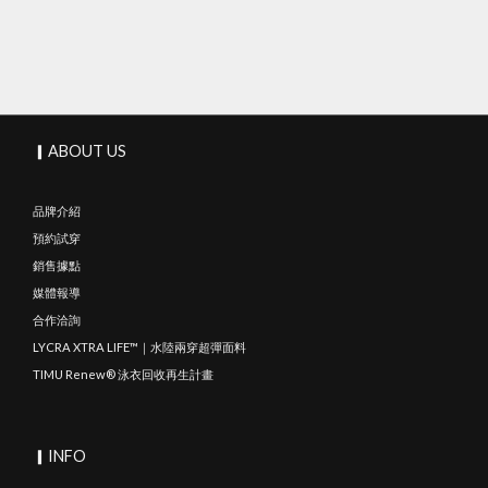
▎ABOUT US
品牌介紹
預約試穿
銷售據點
媒體報導
合作洽詢
LYCRA XTRA LIFE™｜水陸兩穿超彈面料
TIMU Renew® 泳衣回收再生計畫
▎INFO