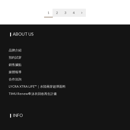
1
2
3
4
▎ABOUT US
品牌介紹
預約試穿
銷售據點
媒體報導
合作洽詢
LYCRA XTRA LIFE™｜水陸兩穿超彈面料
TIMU Renew® 泳衣回收再生計畫
▎INFO