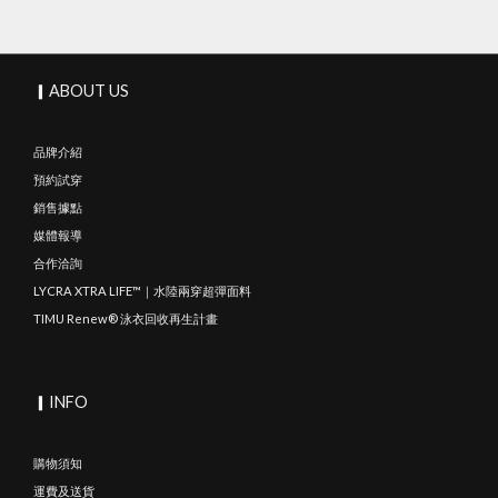
▎ABOUT US
品牌介紹
預約試穿
銷售據點
媒體報導
合作洽詢
LYCRA XTRA LIFE™｜水陸兩穿超彈面料
TIMU Renew® 泳衣回收再生計畫
▎INFO
購物須知
運費及送貨