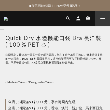
◼︎ 新品單筆滿額贈 ｜TIMU 輕透夏日泳圈 🔅
綁定 LINE 註冊新會員，獲得 $100 購物金
綁定 LINE 註冊新會員，獲得 $100 購物金
Quick Dry 水陸機能口袋 Bra 長洋裝
( 100 % PET ♺ )
山嶼夢島，接連著一朵又一朵光耀的雲彩，別在了晴空萬里的胸口。邁上環保支線
的一大躍進，100% PET 材質回收再製，讓度假新系列更加平順且輕薄，快乾、輕
量、不易發霉等特性，也是品牌重視材質開發的珍貴產出。
⎯⎯⎯⎯⎯⎯⎯⎯⎯⎯
-  Made in Taiwan / Designed in Taiwan
全店，消費滿NT$4,000元，享台灣國內免運。
全店，消費滿NT$5,000元，香港、澳門、新加坡、馬來西亞免