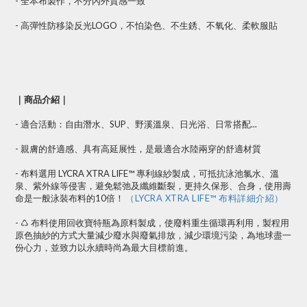
- 全本布製作，不分內外質感一致
- 高彈性防移染反光LOGO，不怕染色、不生銹、不氧化、柔軟服貼
｜商品介紹｜
- 適合活動：自由潛水、SUP、野溪溫泉、日光浴、日常搭配...
- 親膚的舒適感、具有高延展性，是最適合水陸兩穿的舒適材質
- 布料選用 LYCRA XTRA LIFE™ 專利線紗製成，可抵抗泳池氯水、溫
泉、紫外線等侵害，避免鬆弛及纖維斷裂，更持久保形、合身，使用壽
命是一般泳裝布料的10倍！
（LYCRA XTRA LIFE™ 布料詳細介紹）
- ♺ 布料使用回收寶特瓶為原料製成，使廢料重生循環再利用，製程用
原色抽紗的方式大量減少廢水與廢氣排放，減少環境污染，為地球盡一
份心力，並致力以永續時尚為最大目標前進。