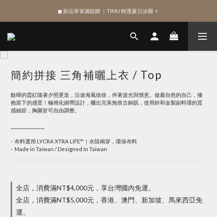
◼︎ 新品單筆滿額贈 ｜TIMU 輕透夏日泳圈 🔅
綁定 LINE 註冊新會員，獲得 $100 購物金
綁定 LINE 註冊新會員，獲得 $100 購物金
簡約拼接 三角補曬上衣 / Top
餘暉的霞紅隨著夕照更迭，沿途海風徐徐，伴著波光與愜意。做最自然的自己，擁
抱當下的感受！極簡化綁帶設計，曬出完美無痕古銅肌，使用鋅和金製副料環的質
感細節，胸圍皆可自由調整。
⎯⎯⎯⎯⎯⎯⎯⎯⎯⎯
-  布料選用 LYCRA XTRA LIFE™｜水陸兩穿，環保布料
-  Made in Taiwan / Designed in Taiwan
全店，消費滿NT$4,000元，享台灣國內免運。
全店，消費滿NT$5,000元，香港、澳門、新加坡、馬來西亞免
運。