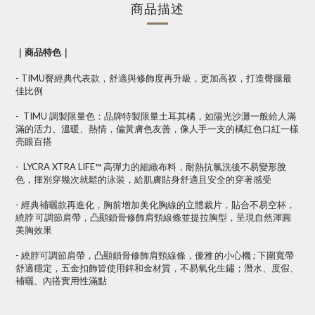
商品描述
｜商品特色｜
- TIMU臀經典代表款，舒適與修飾度再升級，更加高衩，打造臀腿最
佳比例
- TIMU 調製限量色：品牌特製限量土耳其橘，如陽光沙灘一般給人滿
滿的活力、溫暖、熱情，偏黃膚色友善，像人手一支的橘紅色口紅一樣
亮眼百搭
- LYCRA XTRA LIFE™ 高彈力的細緻布料，耐熱抗氯洗後不易變形脫
色，揮別穿幾次就鬆的泳裝，給肌膚貼身舒適且安全的穿著感受
- 經典補曬款再進化，胸前增加美化胸線的立體裁片，
貼合不易空杯，
繞脖
可調節肩帶，凸顯鎖骨修飾
肩頸線條並提拉胸型，
呈現自然渾圓
美胸效果
-
繞脖
可調節肩帶，凸顯鎖骨修飾
肩頸線條，優雅
的小心機 ; 下圍寬帶
舒適穩定，五金扣飾皆使用鋅和金材質，不易氧化生鏽；潛水、度假、
補曬、內搭實用性滿點