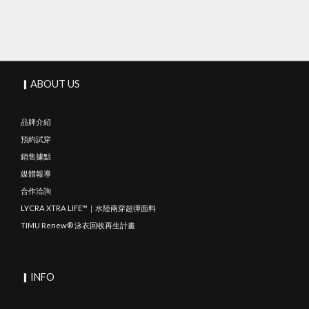
▎ABOUT US
品牌介紹
預約試穿
銷售據點
媒體報導
合作洽詢
LYCRA XTRA LIFE™｜水陸兩穿超彈面料
TIMU Renew® 泳衣回收再生計畫
▎INFO