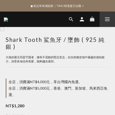
◼︎ 新品單筆滿額贈 ｜TIMU 輕透夏日泳圈 🔅
綁定 LINE 註冊新會員，獲得 $100 購物金
綁定 LINE 註冊新會員，獲得 $100 購物金
Shark Tooth 鯊魚牙 / 墜飾 ( 925 純
銀 )
大海的霸主同是守護者，擁有不屈饒的堅定意志，在自然棲息地中優越的感知能
力，深受各地信仰喜愛，能夠趨吉避邪。
全店，消費滿NT$4,000元，享台灣國內免運。
全店，消費滿NT$5,000元，香港、澳門、新加坡、馬來西亞免
運。
NT$1,280