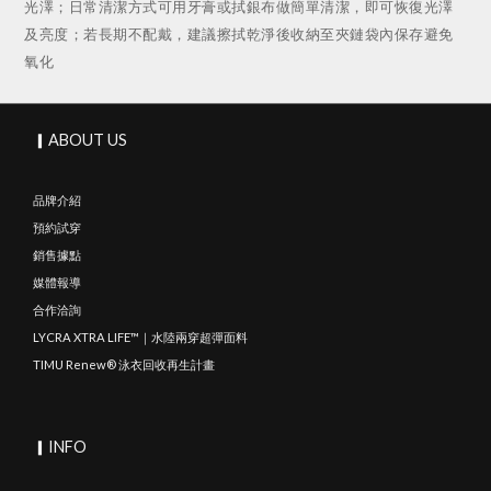
光澤；日常清潔方式可用牙膏或拭銀布做簡單清潔，即可恢復光澤
及亮度；若長期不配戴，建議擦拭乾淨後收納至夾鏈袋內保存避免
氧化
▎ABOUT US
品牌介紹
預約試穿
銷售據點
媒體報導
合作洽詢
LYCRA XTRA LIFE™｜水陸兩穿超彈面料
TIMU Renew® 泳衣回收再生計畫
▎INFO