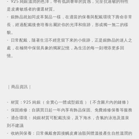
- 925 純銀溫潤的色澤，帶有低調奢華的質感，完全抗過敏的特性
是皮膚敏感者的優選材質。
-
銀飾品就如同皮革製品一樣，在適當的保養與配戴環境下壽命非常
長，經過配戴後會培養出屬於你的光澤和痕跡，形成獨一無二的樣
貌。
-
日常配戴，隨著生活不經意留下來的小痕跡，正是銀飾品的迷人之
處，在極簡中保留具象的獨家記憶，為生活的每一刻增添更多回
憶。
｜商品資訊｜
- 材質：925 純銀（ 全實心一體成型鍛造 ） ( 不含圖片內的鏈條 )
- 保固維修：自購買日起一年內享有飾品保固、免費維修保養等服務
- 適合環境： 純銀材質可配戴洗澡，及下海水，含氯的泳池及溫泉
則不建議
- 收納與保養：日常佩戴會因接觸皮膚油脂與體溫後產生自然溫潤的