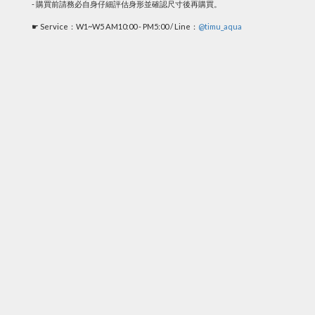
- 購買前請務必自身仔細評估身形並確認尺寸後再購買。
☛ Service：W1~W5 AM10:00 - PM5:00 / Line：
@timu_aqua