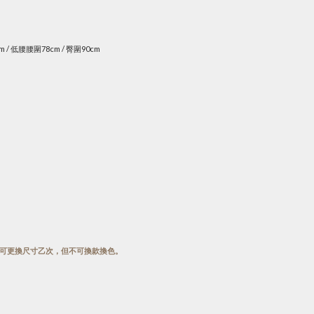
cm / 低腰腰圍78cm / 臀圍90cm
可更換尺寸乙次，但不可換款換色。