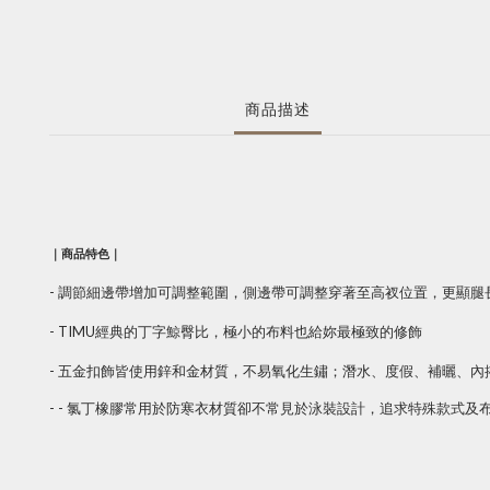
商品描述
｜商品特色｜
- 調節細邊帶增加可調整範圍，側邊帶可調整穿著至高衩位置，更顯腿長
- TIMU經典的丁字鯨臀比，極小的布料也給妳最極致的修飾
-
五金扣飾皆使用鋅和金材質，不易氧化生鏽；潛水、度假、補曬、內
-
- 氯丁橡膠常用於防寒衣材質卻不常見於泳裝設計，追求特殊款式及