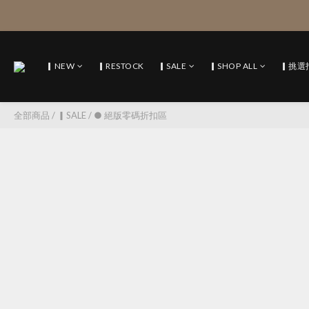
▎NEW
▎RESTOCK
▎SALE
▎SHOP ALL
▎挑選
全部商品
/
▎SALE
/
● 絕版零碼折扣區