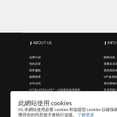
▎ABOUT US
▎INFO
品牌介紹
購物須知
預約試穿
運費及送
銷售據點
退換貨政
媒體報導
VIP 會員
合作洽詢
海外購物
LYCRA XTRA LIFE™｜水陸兩穿超彈面料
常見問題Q
TIMU Renew® 泳衣回收再生計畫
尺寸挑選
此網站使用 cookies
泳裝清潔
Hi, 本網站使用必要 cookies 和追蹤型 cookies 
獲得你的同意後才會執行追蹤。
了解更多