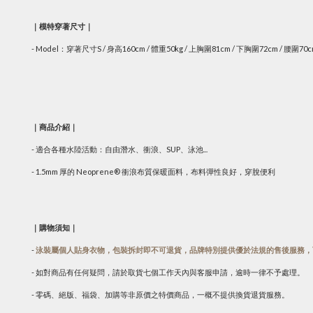
｜模特穿著尺寸｜
- Model：穿著尺寸S / 身高160cm / 體重50kg / 上胸圍81cm / 下胸圍72cm / 腰圍70
｜商品介紹｜
- 適合各種水陸活動：自由潛水、衝浪、SUP、泳池...
- 1.5mm 厚的 Neoprene®
衝浪布質保暖面料，
布料彈性良好
，穿脫便利
｜購物須知｜
-
泳裝屬個人貼身衣物，包裝拆封即不可退貨，品牌特別提供優於法規的售後服務，
- 如對商品有任何疑問，請於取貨七個工作天內與客服申請，逾時一律不予處理。
- 零碼、絕版、福袋、加購等非原價之特價商品，一概不提供換貨退貨服務。