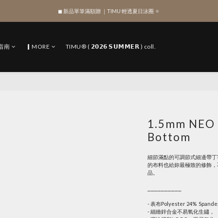
◼︎ 新品單筆滿額贈 ｜TIMU 輕透夏日泳圈 🔅
綁定 LINE 註冊新會員，獲得 $100 購物金
綁定 LINE 註冊新會員，獲得 $100 購物金
指南
▎MORE
TIMU® ( 𝟮𝟬𝟮𝟲 𝗦𝗨𝗠𝗠𝗘𝗥 ) coll.
1.5mm NE
Bottom
細節滿點的可調節式細邊帶丁
的布料也給妳最極致的修飾，
品。
⎯⎯⎯⎯⎯⎯⎯⎯⎯⎯
- 表布Polyester 24%  Spand
- 細緻鋅合金不易氧化生鏽，