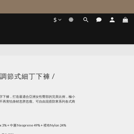
$
O 調節式細丁下褲 /
字下褲，打造最適合亞洲女性臀部的完美比例，極小
不再害怕身材忽胖忽瘦。可自由混搭防寒系列各式商
ex 3% + 中層 Neoprene 49% + 裡布Nylon 24%