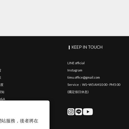
▎KEEP IN TOUCH
LINE official
貨
Instagram
策
timu.office@gmail.com
制度
Service：W1~W5 AM10:00 - PM5:00
須知
(國定假日休息)
&A
與收納
以確保網站服務，後者將在