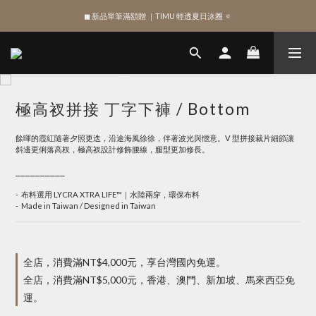
◼︎ 新品單筆滿額贈 ｜TIMU 輕透夏日泳圈 🔅
綁定 LINE 註冊新會員，獲得 $100 購物金
綁定 LINE 註冊新會員，獲得 $100 購物金
極高衩拼接 丁字下褲 / Bottom
餘暉的霞紅隨著夕照更迭，沿途海風徐徐，伴著波光與愜意。V 型拼接裁片細節讓
斜邊更俐落高杈，極高衩設計修飾腰線，腿型更加修長。
⎯⎯⎯⎯⎯⎯⎯⎯⎯⎯
-  布料選用 LYCRA XTRA LIFE™｜水陸兩穿，環保布料
-  Made in Taiwan / Designed in Taiwan
全店，消費滿NT$4,000元，享台灣國內免運。
全店，消費滿NT$5,000元，香港、澳門、新加坡、馬來西亞免
運。