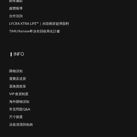
銷售據點
媒體報導
合作洽詢
LYCRA XTRA LIFE™｜水陸兩穿超彈面料
TIMU Renew® 泳衣回收再生計畫
▎INFO
購物須知
運費及送貨
退換貨政策
VIP 會員制度
海外購物須知
常見問題Q&A
尺寸挑選
泳裝清潔與收納