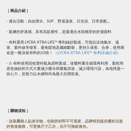
｜商品介紹｜
- 適合活動：自由潛水、SUP、野溪溫泉、日光浴、日常搭配...
- 親膚的舒適感、具有高延展性，是最適合水陸兩穿的舒適面料
- 布料選用 LYCRA XTRA LIFE™ 專利線紗製成，可抵抗泳池氯水、溫
泉、紫外線等侵害，避免鬆弛及纖維斷裂，更持久保形、合身，使用壽
命是一般泳裝布料的10倍！
（LYCRA XTRA LIFE™ 布料詳細介紹）
- ♺ 布料使用回收寶特瓶為原料製成，使廢料重生循環再利用，製程用
原色抽紗的方式大量減少廢水與廢氣排放，減少環境污染，為地球盡一
份心力，並致力以永續時尚為最大目標前進。
｜購物須知｜
-
泳裝屬個人貼身衣物，包裝拆封即不可退貨，品牌特別提供優於法規
的售後服務，可更換尺寸乙次，但不可換款換色。