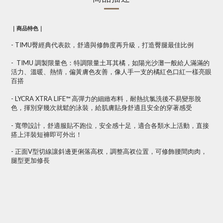
｜商品特色｜
- TIMU臀經典代表款，舒適與修飾度再升級，打造臀腿最佳比例
- TIMU 調製限量色：特調限量土耳其橘，如陽光沙灘一般給人滿滿的
活力、溫暖、熱情，偏黃膚色友善，像人手一支的橘紅色口紅一樣亮眼
百搭
- LYCRA XTRA LIFE™ 高彈力的細緻布料，耐熱抗氯洗後不易變形脫
色，揮別穿幾次就鬆的泳裝，給肌膚貼身舒適且安全的穿著感受
- 寬帶設計，舒適服貼不跑位，安全感十足，適合各類水上活動，直接
搭上洋裝短褲即可外出！
- 正面V型
切線讓斜邊更俐落高杈，調整高衩位置，可修飾腰間肉肉，
腿型更加修長