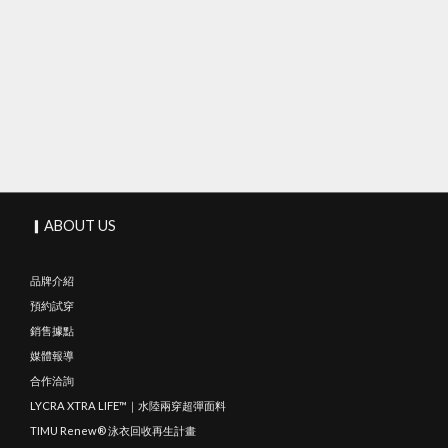
▎ABOUT US
品牌介紹
預約試穿
銷售據點
媒體報導
合作洽詢
LYCRA XTRA LIFE™｜水陸兩穿超彈面料
TIMU Renew® 泳衣回收再生計畫