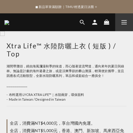
◼︎ 新品單筆滿額贈 ｜TIMU 輕透夏日泳圈 🔅
綁定 LINE 註冊新會員，獲得 $100 購物金
綁定 LINE 註冊新會員，獲得 $100 購物金
Xtra Life™ 水陸防曬上衣 ( 短版 ) /
Top
潮間帶灘頭，經由海風瀰漫秋季的味道，而心隨著逆流彎道，通向來年的夏日與綠
林。無論是計畫的海外避暑之旅，或是涼爽季節的攀山溯溪，輕薄便於攜帶，並且
因應各式活動類型，全新水陸防曬系列，單品和成套組合一應俱全！
⎯⎯⎯⎯⎯⎯⎯⎯⎯⎯
-  布料選用 LYCRA XTRA LIFE™｜水陸兩穿，環保面料
-  Made in Taiwan / Designed in Taiwan
全店，消費滿NT$4,000元，享台灣國內免運。
全店，消費滿NT$5,000元，香港、澳門、新加坡、馬來西亞免