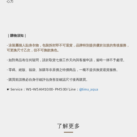
心力
｜購物須知｜
-
泳裝屬個人貼身衣物，包裝拆封即不可退貨，品牌特別提供優於法規的售後服務，
可更換尺寸乙次，但不可換款換色。
- 如對商品有任何疑問，請於取貨七個工作天內與客服申請，逾時一律不予處理。
- 零碼、絕版、福袋、加購等非原價之特價商品，一概不提供換貨退貨服務。
- 購買前請務必自身仔細評估身形並確認尺寸後再購買。
☛ Service：W1~W5 AM10:00 - PM5:00 / Line：
@timu_aqua
了解更多