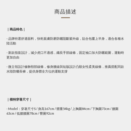
商品描述
｜商品特色｜
- 品牌特選舒適面料，快乾親膚防磨防曬阻斷紫外線，貼合包覆上半身，適合各種水
陸活動
- 新款指套設計，減少虎口不適感，纖長手部線條，固定袖口加大防曬範圍，運動時
更加自由
- 微立領設計修飾頸部線條，修身腰線與短版設計凸顯女性柔美線條，推薦搭配同款
水陸防曬長褲，提供身體全方位的運動支撐
｜模特穿著尺寸｜
- Model：穿著尺寸S / 身高167cm / 體重54kg / 上胸圍84cm / 下胸圍73cm / 腰圍
63cm / 低腰腰圍78cm / 臀圍92cm