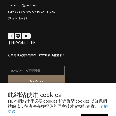
timu.office@gmail.com
Service：W1~W5 AM10:00 - PM5:00
(國定假日休息)
▎NEWSLETTER
訂閱每月免費手機桌布，收取最新優惠消息！
Subscribe
此網站使用 cookies
Hi, 本網站使用必要 cookies 和追蹤型 cookies 以確保網
隱私條款與細則
| Copyright © 2017-2024 TIMU All rights reserved
站服務，後者將在獲得你的同意後才會執行追蹤。
了解
TIMU INTERNATIONAL LTD. 渧牧國際有限公司｜統編 94077396
更多