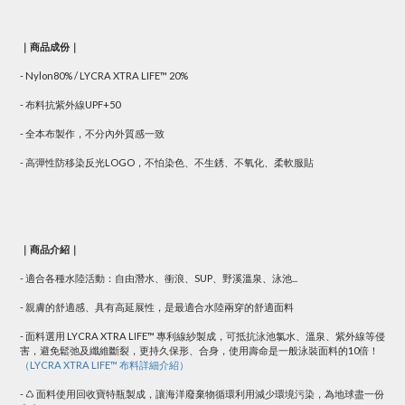
｜商品成份｜
- Nylon80% / LYCRA XTRA LIFE™ 20%
- 布料抗紫外線UPF+50
- 全本布製作，不分內外質感一致
- 高彈性防移染反光LOGO，不怕染色、不生銹、不氧化、柔軟服貼
｜商品介紹｜
- 適合各種水陸活動：自由潛水、衝浪、SUP、野溪溫泉、泳池...
- 親膚的舒適感、具有高延展性，是最適合水陸兩穿的舒適面料
- 面料選用 LYCRA XTRA LIFE™ 專利線紗製成，可抵抗泳池氯水、溫泉、紫外線等侵
害，避免鬆弛及纖維斷裂，更持久保形、合身，使用壽命是一般泳裝面料的10倍！
（LYCRA XTRA LIFE™ 布料詳細介紹）
- ♺ 面料使用回收寶特瓶製成，讓海洋廢棄物循環利用減少環境污染，為地球盡一份