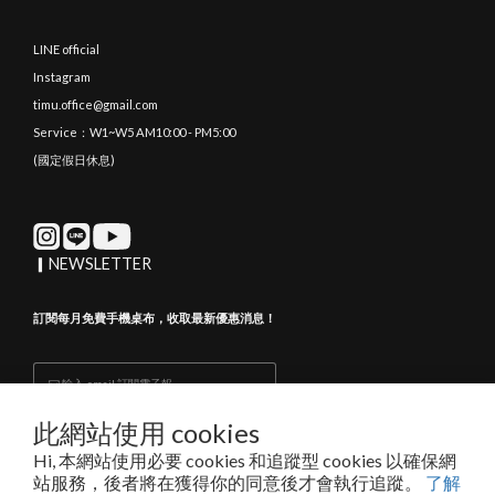
LINE official
Instagram
timu.office@gmail.com
Service：W1~W5 AM10:00 - PM5:00
(國定假日休息)
▎NEWSLETTER
訂閱每月免費手機桌布，收取最新優惠消息！
此網站使用 cookies
Subscribe
Hi, 本網站使用必要 cookies 和追蹤型 cookies 以確保網
站服務，後者將在獲得你的同意後才會執行追蹤。
了解