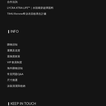
合作洽詢
LYCRA XTRA LIFE™｜水陸兩穿超彈面料
TIMU Renew® 泳衣回收再生計畫
▎INFO
購物須知
運費及送貨
退換貨政策
VIP 會員制度
海外購物須知
常見問題Q&A
尺寸挑選
泳裝清潔與收納
▎KEEP IN TOUCH