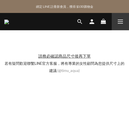
綁定 LINE 註冊新會員，獲得 $100 購物金
綁定 LINE 註冊新會員，獲得 $100 購物金
◼︎ 新品單筆滿額贈 ｜TIMU 輕透夏日泳圈 🔅
綁定 LINE 註冊新會員，獲得 $100 購物金
請務必確認商品尺寸後再下單
若有疑問歡迎聯繫LINE官方客服，將有專業的女性顧問為您提供尺寸上的
建議
(
@timu_aqua
)