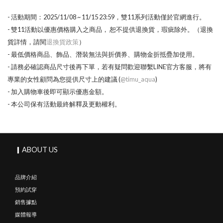
- 活動期間：2025/11/08 ~ 11/15 23:59，雙11系列活動僅於官網進行。
- 雙11活動以優惠價格購入之商品， 恕不提供退換貨，瑕疵除外。（退換
貨詳情，請閱
退換貨政策
）
- 最低價格商品、飾品、潛裝無法與折價券、購物金折抵疊加使用。
- 請務必確認商品尺寸後再下單，若有疑問歡迎聯繫LINE官方客服，將有
專業的女性顧問為您提供尺寸上的建議 (
@timu_aqua
)
- 加入購物車後即可顯示優惠金額。
- 本公司保有活動最終解釋及更動權利。
▎ABOUT US
品牌介紹
預約試穿
銷售據點
媒體報導