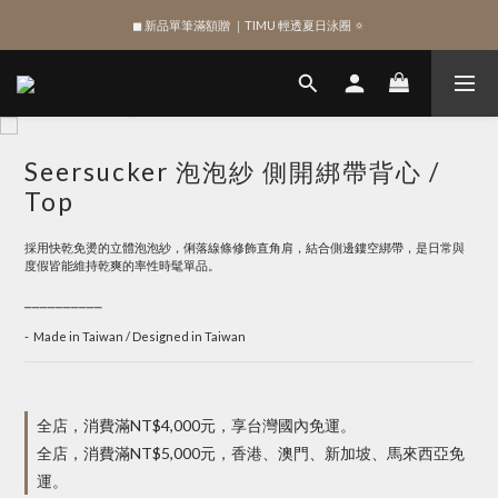
◼︎ 新品單筆滿額贈 ｜TIMU 輕透夏日泳圈 🔅
綁定 LINE 註冊新會員，獲得 $100 購物金
綁定 LINE 註冊新會員，獲得 $100 購物金
Seersucker 泡泡紗 側開綁帶背心 /
Top
採用快乾免燙的立體泡泡紗，俐落線條修飾直角肩，結合側邊鏤空綁帶，是日常與
度假皆能維持乾爽的率性時髦單品。
⎯⎯⎯⎯⎯⎯⎯⎯⎯⎯
-  Made in Taiwan / Designed in Taiwan
全店，消費滿NT$4,000元，享台灣國內免運。
全店，消費滿NT$5,000元，香港、澳門、新加坡、馬來西亞免
運。