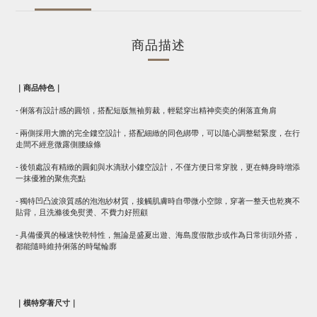
商品描述
｜商品特色｜
- 俐落有設計感的圓領，搭配短版無袖剪裁，輕鬆穿出精神奕奕的俐落直角肩
- 兩側採用大膽的完全鏤空設計，搭配細緻的同色綁帶，可以隨心調整鬆緊度，在行
走間不經意微露側腰線條
- 後領處設有精緻的圓釦與水滴狀小鏤空設計，不僅方便日常穿脫，更在轉身時增添
一抹優雅的聚焦亮點
- 獨特凹凸波浪質感的泡泡紗材質，接觸肌膚時自帶微小空隙，穿著一整天也乾爽不
貼背，且洗滌後免熨燙、不費力好照顧
- 具備優異的極速快乾特性，無論是盛夏出遊、海島度假散步或作為日常街頭外搭，
都能隨時維持俐落的時髦輪廓
｜模特穿著尺寸｜