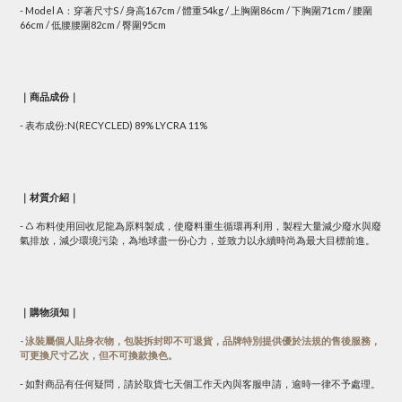
- Model A：穿著尺寸S / 身高167cm / 體重54kg / 上胸圍86cm / 下胸圍71cm / 腰圍
66cm / 低腰腰圍82cm / 臀圍95cm
｜商品成份｜
- 表布成份:N(RECYCLED) 89% LYCRA 11%
｜材質介紹｜
- ♺ 布料使用回收尼龍為原料製成，使廢料重生循環再利用，製程大量減少廢水與廢
氣排放，減少環境污染，為地球盡一份心力，並致力以永續時尚為最大目標前進。
｜購物須知｜
- 泳裝屬個人貼身衣物，包裝拆封即不可退貨，品牌特別提供優於法規的售後服務，
可更換尺寸乙次，但不可換款換色。
- 如對商品有任何疑問，請於取貨七天個工作天內與客服申請，逾時一律不予處理。