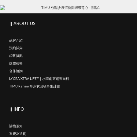
▎ABOUT US
品牌介紹
預約試穿
銷售據點
媒體報導
合作洽詢
LYCRA XTRA LIFE™｜水陸兩穿超彈面料
TIMU Renew® 泳衣回收再生計畫
▎INFO
購物須知
運費及送貨