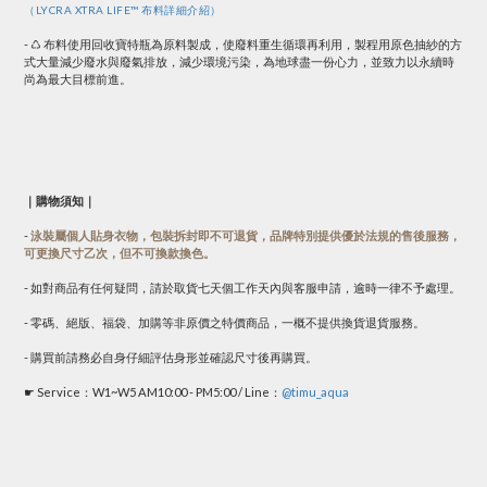
（LYCRA XTRA LIFE™ 布料詳細介紹）
- ♺ 布料使用回收寶特瓶為原料製成，使廢料重生循環再利用，製程用原色抽紗的方
式大量減少廢水與廢氣排放，減少環境污染，為地球盡一份心力，並致力以永續時
尚為最大目標前進。
｜購物須知｜
-
泳裝屬個人貼身衣物，包裝拆封即不可退貨，品牌特別提供優於法規的售後服務，
可更換尺寸乙次，但不可換款換色。
- 如對商品有任何疑問，請於取貨七天個工作天內與客服申請，逾時一律不予處理。
- 零碼、絕版、福袋、加購等非原價之特價商品，一概不提供換貨退貨服務。
- 購買前請務必自身仔細評估身形並確認尺寸後再購買。
☛ Service：W1~W5 AM10:00 - PM5:00 / Line：
@timu_aqua