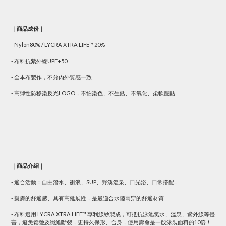
｜商品成份｜
- Nylon80% / LYCRA XTRA LIFE™ 20%
- 布料抗紫外線UPF+50
- 全本布製作，不分內外質感一致
- 高彈性防移染反光LOGO，不怕染色、不生銹、不氧化、柔軟服貼
｜商品介紹｜
- 適合活動：自由潛水、衝浪、SUP、野溪溫泉、日光浴、日常搭配...
- 親膚的舒適感、具有高延展性，是最適合水陸兩穿的舒適材質
- 布料選用 LYCRA XTRA LIFE™ 專利線紗製成，可抵抗泳池氯水、溫泉、紫外線等侵
害，避免鬆弛及纖維斷裂，更持久保形、合身，使用壽命是一般泳裝面料的10倍！