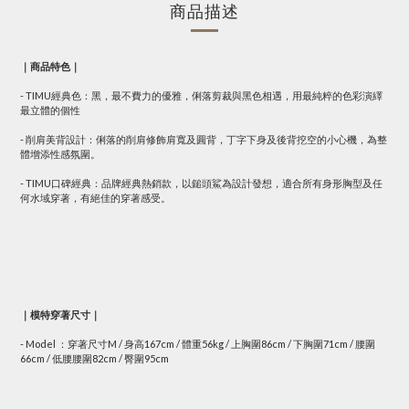
商品描述
｜商品特色｜
- TIMU經典色：黑，最不費力的優雅，俐落剪裁與黑色相遇，用最純粹的色彩演繹
最立體的個性
- 削肩美背設計：俐落的削肩修飾肩寬及圓背，丁字下身及後背挖空的小心機，為整
體增添性感氛圍。
- TIMU口碑經典：品牌經典熱銷款，以鎚頭鯊為設計發想，適合所有身形胸型及任
何水域穿著，有絕佳的穿著感受。
｜模特穿著尺寸｜
- Model ：
穿著尺寸M / 身高167cm / 體重56kg / 上胸圍86cm / 下胸圍71cm / 腰圍
66cm / 低腰腰圍82cm / 臀圍95cm