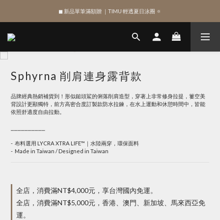
◼︎ 新品單筆滿額贈 ｜TIMU 輕透夏日泳圈 🔅
綁定 LINE 註冊新會員，獲得 $100 購物金
綁定 LINE 註冊新會員，獲得 $100 購物金
Sphyrna 削肩連身露背款
品牌經典熱銷補貨到！形似鎚頭鯊的俐落削肩造型，穿著上非常修身拉提，簍空美
背設計更顯獨特，前方高密合度訂製款防水拉鍊，在水上運動和休憩時間中，皆能
依照舒適度自由拉動。
⎯⎯⎯⎯⎯⎯⎯⎯⎯⎯
-  布料選用 LYCRA XTRA LIFE™｜水陸兩穿，環保面料
-  Made in Taiwan / Designed in Taiwan
全店，消費滿NT$4,000元，享台灣國內免運。
全店，消費滿NT$5,000元，香港、澳門、新加坡、馬來西亞免
運。