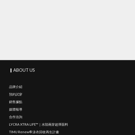
▎ABOUT US
品牌介紹
預約試穿
銷售據點
媒體報導
合作洽詢
LYCRA XTRA LIFE™｜水陸兩穿超彈面料
TIMU Renew® 泳衣回收再生計畫