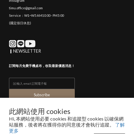
Instagram
timu.office@gmail.com
Service：W1~W5 AM10:00 - PM5:00
(國定假日休息)
▎NEWSLETTER
訂閱每月免費手機桌布，收取最新優惠消息！
Subscribe
此網站使用 cookies
Hi, 本網站使用必要 cookies 和追蹤型 cookies 以確保網
隱私條款與細則
| Copyright © 2017-2024 TIMU All rights reserved
站服務，後者將在獲得你的同意後才會執行追蹤。
了解
TIMU INTERNATIONAL LTD. 渧牧國際有限公司｜統編 94077396
更多