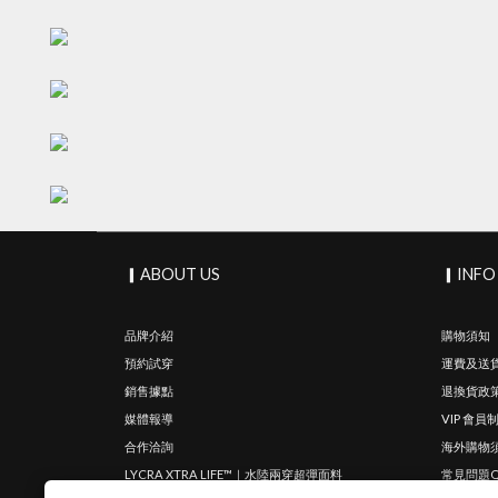
▎ABOUT US
▎INFO
品牌介紹
購物須知
預約試穿
運費及送
銷售據點
退換貨政
媒體報導
VIP 會員
合作洽詢
海外購物
LYCRA XTRA LIFE™｜水陸兩穿超彈面料
常見問題Q