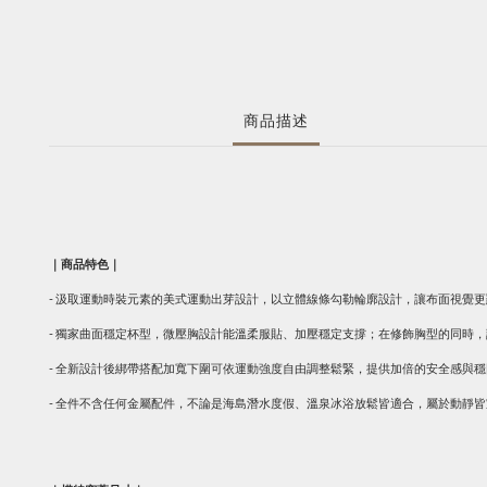
商品描述
｜商品特色｜
- 汲取運動時裝元素的美式運動出芽設計，以立體線條勾勒輪廓設計，讓布面視覺
- 獨家曲面穩定杯型，微壓胸設計能溫柔服貼、加壓穩定支撐；在修飾胸型的同時
- 全新設計後綁帶搭配加寬下圍可依運動強度自由調整鬆緊，提供加倍的安全感與
- 全件不含任何金屬配件，不論是海島潛水度假、溫泉冰浴放鬆皆適合，屬於動靜