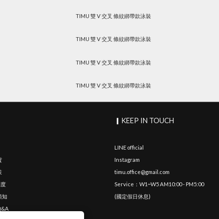
▎KEEP IN TOUCH
LINE official
貨
Instagram
策
timu.office@gmail.com
制度
Service：W1~W5 AM10:00 - PM5:00
須知
(國定假日休息)
&A