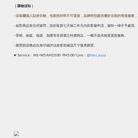
｜購物須知｜
- 泳裝屬個人貼身衣物，包裝拆封即不可退貨，品牌特別提供優於法規的售後服務
- 如對商品有任何疑問，請於取貨七天個工作天內與客服申請，逾時一律不予處理。
- 零碼、絕版、福袋、加購等非原價之特價商品，一概不提供換貨退貨服務。
- 購買前請務必自身仔細評估身形並確認尺寸後再購買。
☛ Service：W1~W5 AM10:00 - PM5:00 / Line：
@timu_aqua