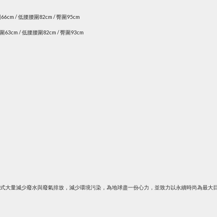
圍66cm / 低腰腰圍82cm / 臀圍95cm
腰圍63cm / 低腰腰圍82cm / 臀圍93cm
的方式大量減少廢水與廢氣排放，減少環境污染，為地球盡一份心力，並致力以永續時尚為最大