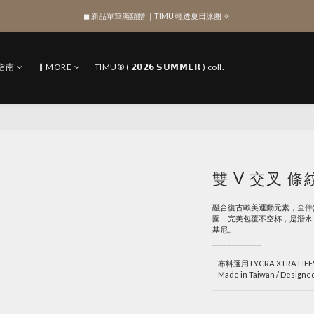
◼︎ 新品單筆滿額贈 ｜TIMU 輕透夏日泳圈 🔅
綁定 LINE 註冊新會員，獲得 $100 購物金
綁定 LINE 註冊新會員，獲得 $100 購物金
指南
▎MORE
TIMU® ( 𝟮𝟬𝟮𝟲 𝗦𝗨𝗠𝗠𝗘𝗥 ) coll.
雙 V 交叉 條
融合復古歐美運動元素，全件
圍，完美包覆不空杯，是潛水
基尼。
⎯⎯⎯⎯⎯⎯⎯⎯⎯⎯
-  布料選用 LYCRA XTRA
-  Made in Taiwan / Designe