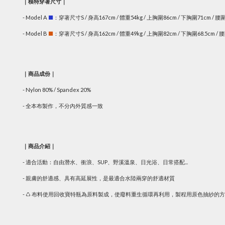
｜模特穿著尺寸｜
- Model A
■
：穿著尺寸S / 身高167cm / 體重54kg / 上胸圍86cm / 下胸圍71cm / 腰
- Model B
■
：穿著尺寸S / 身高162cm / 體重49kg / 上胸圍82cm / 下胸圍68.5cm / 
｜商品成份｜
- Nylon 80% / Spandex 20%
- 全本布製作，不分內外質感一致
｜商品介紹｜
- 適合活動：自由潛水、衝浪、SUP、野溪溫泉、日光浴、日常搭配...
- 親膚的舒適感、具有高延展性，是最適合水陸兩穿的舒適材質
- ♺ 布料使用回收寶特瓶為原料製成，使廢料重生循環再利用，製程用原色抽紗