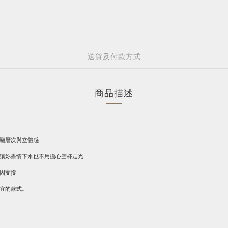
送貨及付款方式
商品描述
更顯層次與立體感
，讓妳盡情下水也不用擔心空杯走光
穩固支撐
皆宜的款式。