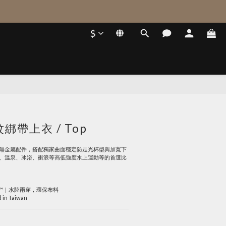
$
立即購買
紋綁帶上衣 / Top
無金屬配件，搭配獨家曲面穩定防走光杯型與加寬下
、溫泉、冰浴、衝浪等高低強度水上運動等的首選比
 LIFE™｜水陸兩穿，環保布料
d in Taiwan