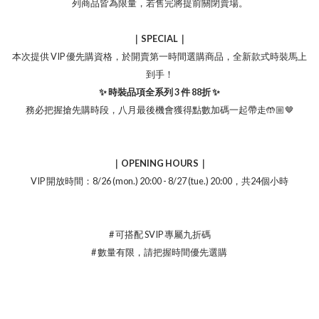
列商品皆為限量，若售完將提前關閉賣場。
｜SPECIAL｜
本次提供 VIP 優先購資格，於開賣第一時間選購商品，全新款式時裝馬上
到手！
✨ 時裝品項全系列 3 件 88折 ✨
務必把握搶先購時段，八月最後機會獲得點數加碼一起帶走🤲🏼🤎
｜OPENING HOURS｜
VIP 開放時間：8/26 (mon.) 20:00 - 8/27 (tue.) 20:00，共24個小時
# 可搭配 SVIP 專屬九折碼
# 數量有限，請把握時間優先選購