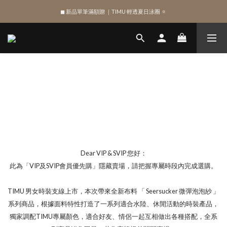
◼︎ 新品單筆滿額贈 ｜TIMU 輕透夏日泳圈 🔅
綁定 LINE 註冊新會員，獲得 $100 購物金
綁定 LINE 註冊新會員，獲得 $100 購物金
Dear VIP & SVIP 您好：
此為「VIP及SVIP會員優先購」隱藏賣場，請把握專屬時段內完成選購。
TIMU 男女時裝支線上市，本次帶來全新布料 「 Seersucker 微彈泡泡紗 」
系列商品，根據面料特性打造了一系列適合水陸、休閒活動的時裝產品，
獨家調配TIMU專屬顏色，適合好友、情侶一起互相做出各種搭配，全系