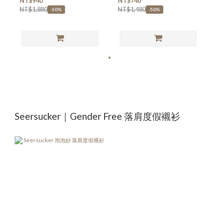
NT$940
NT$740
NT$1,880
NT$1,480
-50%
-50%
Seersucker｜Gender Free 落肩度假襯衫