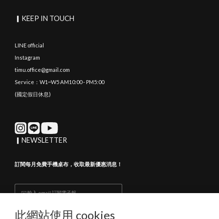
▎KEEP IN TOUCH
LINE official
Instagram
timu.office@gmail.com
Service：W1~W5 AM10:00 - PM5:00
(國定假日休息)
▎NEWSLETTER
訂閱每月免費手機桌布，收取最新優惠消息！
Subscribe
此網站使用 cookies