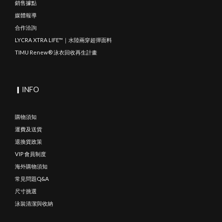
銷售據點
媒體報導
合作洽詢
LYCRA XTRA LIFE™｜水陸兩穿超彈面料
TIMU Renew® 泳衣回收再生計畫
▎INFO
購物須知
運費及送貨
退換貨政策
VIP 會員制度
海外購物須知
常見問題Q&A
尺寸挑選
泳裝清潔與收納