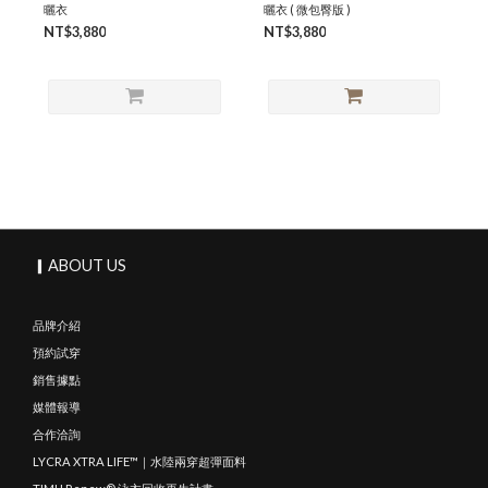
曬衣
曬衣 ( 微包臀版 )
NT$3,880
NT$3,880
▎ABOUT US
品牌介紹
預約試穿
銷售據點
媒體報導
合作洽詢
LYCRA XTRA LIFE™｜水陸兩穿超彈面料