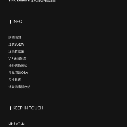
TIMU Renew® 泳衣回收再生計畫
▎INFO
購物須知
運費及送貨
退換貨政策
VIP 會員制度
海外購物須知
常見問題Q&A
尺寸挑選
泳裝清潔與收納
▎KEEP IN TOUCH
LINE official