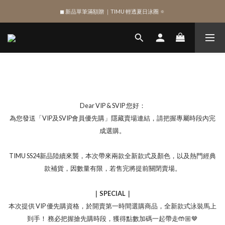
◼︎ 新品單筆滿額贈 ｜TIMU 輕透夏日泳圈 🔅
綁定 LINE 註冊新會員，獲得 $100 購物金
綁定 LINE 註冊新會員，獲得 $100 購物金
Dear VIP & SVIP 您好：
為您發送「VIP及SVIP會員優先購」隱藏賣場連結，請把握專屬時段內完
成選購。
TIMU SS24新品陸續來襲，本次帶來兩款全新款式及顏色，以及熱門經典
款補貨，因數量有限，若售完將提前關閉賣場。
｜SPECIAL｜
本次提供 VIP 優先購資格，於開賣第一時間選購商品，全新款式泳裝馬上
到手！ 務必把握搶先購時段，獲得點數加碼一起帶走🤲🏼🤎