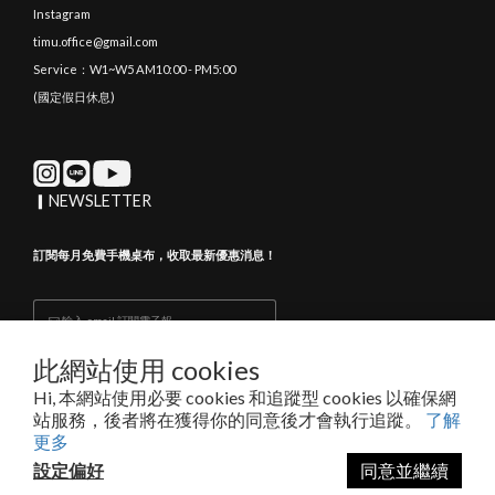
Instagram
timu.office@gmail.com
Service：W1~W5 AM10:00 - PM5:00
(國定假日休息)
▎NEWSLETTER
訂閱每月免費手機桌布，收取最新優惠消息！
此網站使用 cookies
Subscribe
Hi, 本網站使用必要 cookies 和追蹤型 cookies 以確保網
站服務，後者將在獲得你的同意後才會執行追蹤。
了解
更多
隱私條款與細則
| Copyright © 2017-2024 TIMU All rights reserved
設定偏好
同意並繼續
TIMU INTERNATIONAL LTD. 渧牧國際有限公司｜統編 94077396