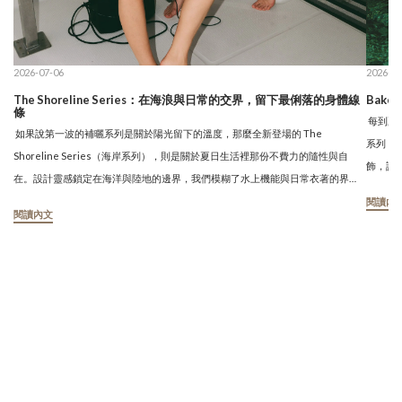
2026-07-06
2026-07
The Shoreline Series：在海浪與日常的交界，留下最俐落的身體線
Baked
條
每到夏
如果說第一波的補曬系列是關於陽光留下的溫度，那麼全新登場的 The
系列，以「
Shoreline Series（海岸系列），則是關於夏日生活裡那份不費力的隨性與自
飾，讓
在。設計靈感鎖定在海洋與陸地的邊界，我們模糊了水上機能與日常衣著的界
出極具
線。這一次，TIMU 想帶妳離開單一的場景，無論是踩在船艙的木板上、騎車迎著
閱讀內
曬而生
閱讀內文
帶有鹹風的公路，還是隨性套上外衣穿梭在城市街頭，妳都能擁有最從容的姿
縛。補
態。 "Between the waves and the wind." 回歸純粹的線條幾何：撞色條紋與前
全感：
扣美胸的精準剪裁 延續品牌對於亞洲女生身型與胸型線條的極致追求，這一季我
與陽光
們褪去了高強度機能的束縛，透過最乾淨的幾何線條，完美勾勒出身體的立體曲
設計：
線。 ・復古條紋款比基尼：首度曝光的條紋系列，運用具時裝感的撞色出芽順應
的包覆
身體起伏，拿掉繁複的五金結構，還原最無拘無束的肌膚自由度，是享受海洋的
自然裡
完美單品。・前扣美胸固定襯墊款：前扣設計讓穿脫變得毫無負擔，搭配令人無
調，無
比安心的固定襯墊，無論大動作活動還是當作內搭 Bra Top，在日常穿搭中都完全
影共舞