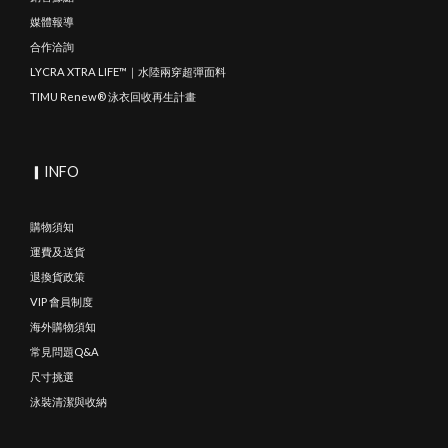
媒體報導
合作洽詢
LYCRA XTRA LIFE™｜水陸兩穿超彈面料
TIMU Renew® 泳衣回收再生計畫
▎INFO
購物須知
運費及送貨
退換貨政策
VIP 會員制度
海外購物須知
常見問題Q&A
尺寸挑選
泳裝清潔與收納