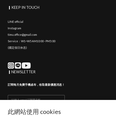
▎KEEP IN TOUCH
LINE official
Instagram
timu.office@gmail.com
Service：W1~W5 AM10:00 - PM5:00
(國定假日休息)
▎NEWSLETTER
訂閱每月免費手機桌布，收取最新優惠消息！
Subscribe
此網站使用 cookies