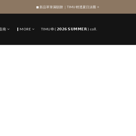
◼︎ 新品單筆滿額贈 ｜TIMU 輕透夏日泳圈 🔅
綁定 LINE 註冊新會員，獲得 $100 購物金
綁定 LINE 註冊新會員，獲得 $100 購物金
指南
▎MORE
TIMU® ( 𝟮𝟬𝟮𝟲 𝗦𝗨𝗠𝗠𝗘𝗥 ) coll.