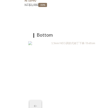
NT$990
NT$1,980
-50%
❙ Bottom